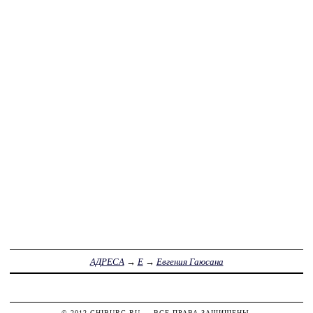
АДРЕСА
→
Е
→
Евгения Гаюсана
© 2012
CHIBURG.RU
— ВСЕ ПРАВА ЗАЩИЩЕНЫ.