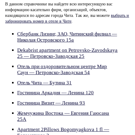
В данном справочнике вы найдете всю интересующую вас
информацию касательно фирм, организаций, объектов,
находящихся по адресам города Чита. Так же, вы можете
выбрать и
забронировать номер в отеле в Чите
.
Сбербанк Лизинг, ЗАО, Читинский филиал —
Николая Островского 15а
Dekabrist apartment on Petrovsko-Zavodskaya
25 — Петровско-Заводская 25
Отель при оздоровительном центре Мир
Саун — Петровско-Заводская 54
Отель Чита — Бутина 31
Гостиница Аркадия — Ленина 120
Гостиница Визит — Ленина 93
Жемчужина Востока — Евгения Гаюсана
25А
Apartment 2Pillows Bogomyagkova 1 fl —