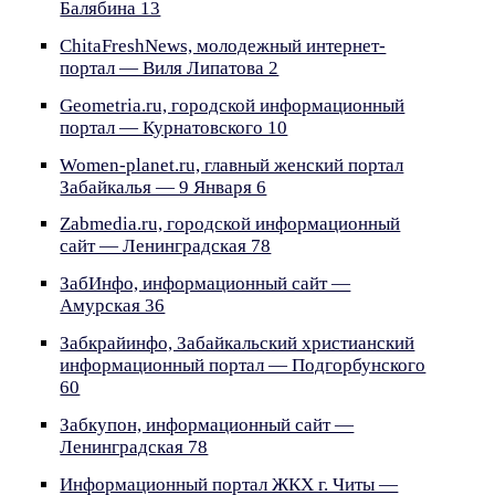
Балябина 13
ChitaFreshNews, молодежный интернет-
портал — Виля Липатова 2
Geometria.ru, городской информационный
портал — Курнатовского 10
Women-planet.ru, главный женский портал
Забайкалья — 9 Января 6
Zabmedia.ru, городской информационный
сайт — Ленинградская 78
ЗабИнфо, информационный сайт —
Амурская 36
Забкрайинфо, Забайкальский христианский
информационный портал — Подгорбунского
60
Забкупон, информационный сайт —
Ленинградская 78
Информационный портал ЖКХ г. Читы —