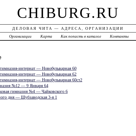
CHIBURG.RU
ДЕЛОВАЯ ЧИТА — АДРЕСА, ОРГАНИЗАЦИИ
а
Организации
Карта
Как попасть в каталог
Контакты
е
 гимназия-интернат — Новобульварная 60
 гимназия-интернат — Новобульварная 62
 гимназия-интернат — Новобульварная 60ст2
назия №12 — 9 Января 64
ковая гимназия №4 — Чайковского 6
ного дня — Шубзаводская 3-я 1